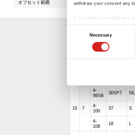
オフセット範囲
16-55
withdraw your consent any tim
If you allow, we would also lik
Collect information abou
Consent
Size Chart
Identify your device by ac
Necessary
Selection
ウルトラレッジェーラ
Find out more about how your
※日本版カタログはWebト
We use cookies to personalis
information about your use of
other information that you’ve
H-
サイズ
ハ
IS
PCD
4-
30SP7
58
98SB
4-
15
7
37
S
100
4-
18
L
108