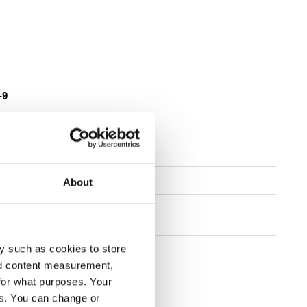
-9
-5
About
組み立てと保守
y such as cookies to store
販売店を検索
nd content measurement,
for what purposes. Your
es. You can change or