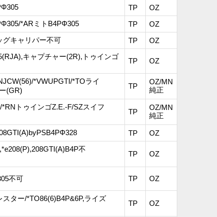
PΦ305
TP
OZ
B4PΦ305/*ARミトB4PΦ305
TP
OZ
 ※各ビッグキャリパー不可
TP
OZ
ア5(RJA),キャプチャー(2R),トゥインゴ
TP
OZ
CW(56)/*VWUPGTI/*TOライ
OZ/MN
TP
純正
(GR)
)/*RNトゥインゴZ.E.-F/SZスイフ
OZ/MN
TP
純正
08GTI(A)byPSB4PΦ328
TP
OZ
e208(P),208GTI(A)B4P不
TP
OZ
Φ305不可
TP
OZ
ォレスター/*TO86(6)B4P&6P,ライズ
TP
OZ