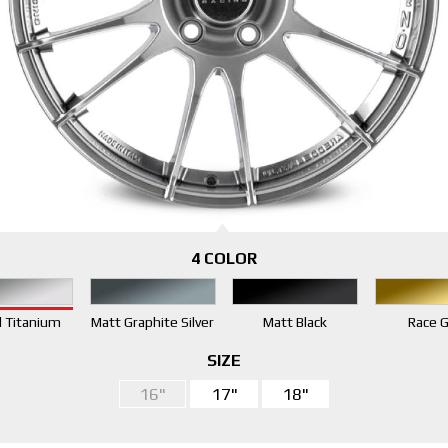
4 COLOR
l Titanium
Matt Graphite Silver
Matt Black
Race G
SIZE
16"
17"
18"