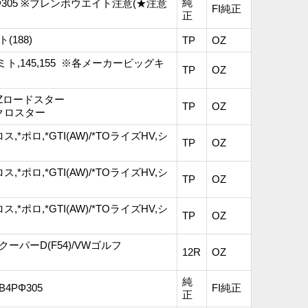
純
00B4PΦ305 ※ブレンボウエイト注意(★注意
FI純正
正
ト(188)
TP
OZ
6)/ARミト,145,155 ※各メーカービッグキ
TP
OZ
MZロードスター
TP
OZ
ットクロスター
ス,*ポロ,*GTI(AW)/*TOライズHV,シ
TP
OZ
ス,*ポロ,*GTI(AW)/*TOライズHV,シ
TP
OZ
ス,*ポロ,*GTI(AW)/*TOライズHV,シ
TP
OZ
6),クーパーD(F54)/VWゴルフ
12R
OZ
純
0B4PΦ305
FI純正
正