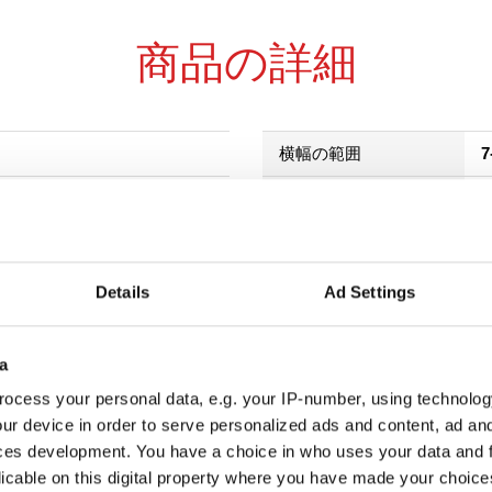
商品の詳細
横幅の範囲
7
穴
4
選択した色
選択した直径
Details
Ad Settings
ダウンロード
a
製品を見つけるには
ocess your personal data, e.g. your IP-number, using technolog
ur device in order to serve personalized ads and content, ad a
ces development. You have a choice in who uses your data and 
licable on this digital property where you have made your choic