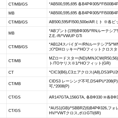
*AB500,595,695 各B4PΦ305/*FI500B4
CT/MB/GS
*AB500,595,695 各B4PΦ305/*FI500
MB
AB500,595/FI500,500e/ARミト
CT/MB/GS
*ABプント(199)BΦ305/*RNルーテシ
MB
Z.E.-R/*VWUP GTi
*AB124スパイダー/RNルーテシア5/*MNJ
CT/MB/GS
ズ/*DHロッキー/*HOフィットクロスター
MZロードスター(ND)/MNJCW(R50,56
CT/MB
ト/TOヤリス※1/*HOフィット(GR)
*CIC3(B6),C3エアクロス(A8),DS3/PU2
CT
CIDS3 レーシング不可,DS4/PU*208(P),*
CT/MB
可,*2008(P)
CT/GS
AR147GTA,156GTA, 各BΦ330 ※各B
*AUS1(GB)/*SBBRZ(6)B4PΦ326,フ
CT/GS
HV/*VWTクロス,ポロGTI(6R)