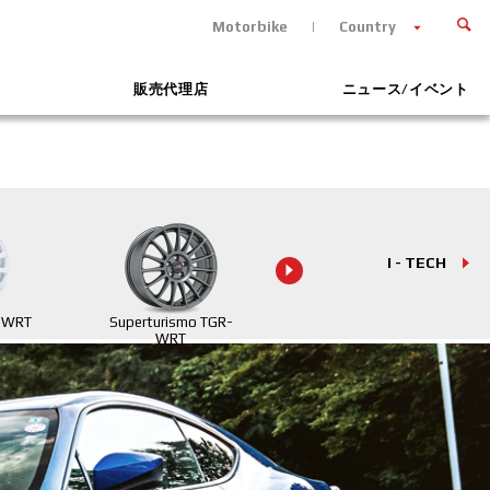
Motorbike
Country
販売代理店
ニュース/イベント
I - TECH
R WRT
Superturismo TGR-
Superturismo
WRT
Evoluzione