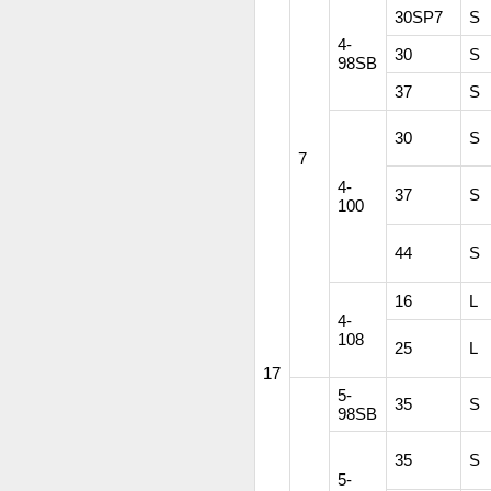
30SP7
S
4-
30
S
98SB
37
S
30
S
7
4-
37
S
100
44
S
16
L
4-
108
25
L
17
5-
35
S
98SB
35
S
5-