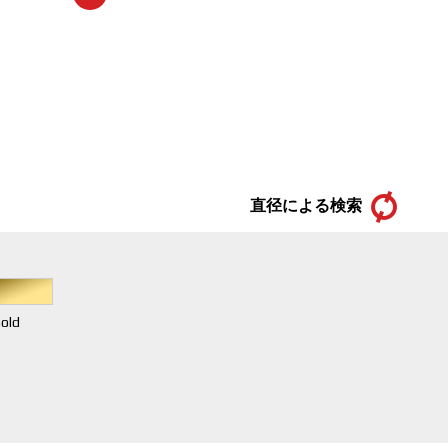
直径による検索
old