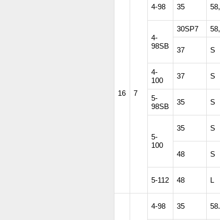
4-98
35
58
30SP7
58
4-
98SB
37
S
4-
37
S
100
16
7
5-
35
S
98SB
35
S
5-
100
48
S
5-112
48
L
4-98
35
58