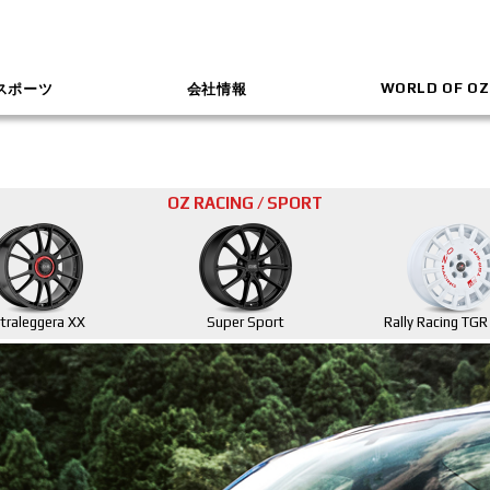
WORLD OF OZ
スポーツ
会社情報
OZ RACING / SPORT
ltraleggera XX
Super Sport
Rally Racing TG