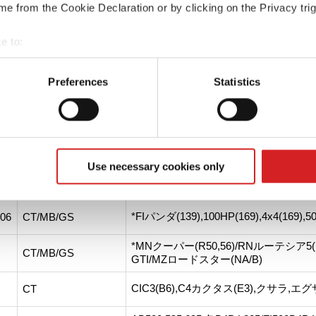
e from the Cookie Declaration or by clicking on the Privacy trig
e to:
t your geographical location which can be accurate to within sev
tively scanning it for specific characteristics (fingerprinting)
Preferences
Statistics
 personal data is processed and set your preferences in the
det
ップのカタログよりご覧いただけます。
e content and ads, to provide social media features and to analy
 our site with our social media, advertising and analytics partn
 provided to them or that they’ve collected from your use of their
Use necessary cookies only
ブ
カラー
主な装着車種 ※代表的な車種のみを
*FIパンダ(139),100HP(169),4x4(169
,06
CT/MB/GS
*MNクーパー(R50,56)/RNルーテシア5(
CT/MB/GS
GTI/MZロードスター(NA/B)
CIC3(B6),C4カクタス(E3),クサラ,エグザ
CT