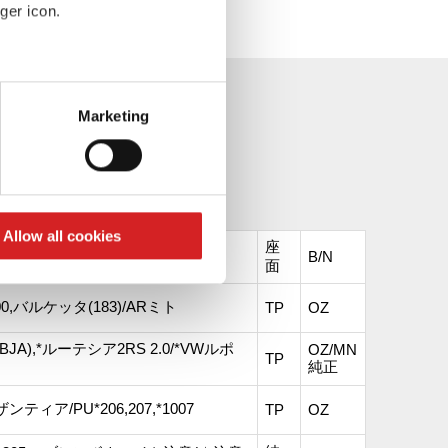
ger icon.
eral meters
Marketing
ails section
.
se our traffic. We also share
ers who may combine it with
 services.
Allow all cookies
座
掲載しています。
B/N
面
),500,バルケッタ(183)/ARミト
TP
OZ
BJA),*ルーテシア2RS 2.0/*VWルポ
OZ/MN
TP
純正
ンティア/PU*206,207,*1007
TP
OZ