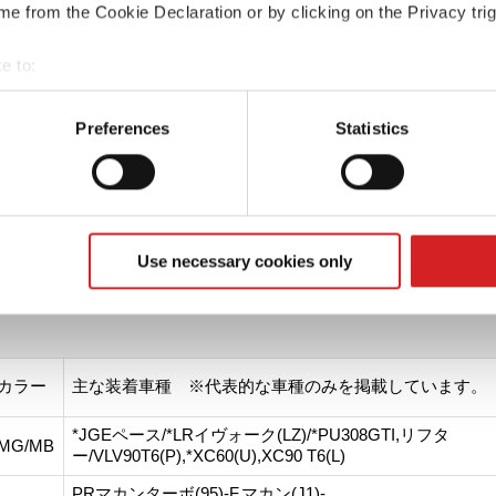
e from the Cookie Declaration or by clicking on the Privacy trig
製品を見つけるには
e to:
t your geographical location which can be accurate to within sev
e
tively scanning it for specific characteristics (fingerprinting)
Preferences
Statistics
 personal data is processed and set your preferences in the
det
e content and ads, to provide social media features and to analy
 our site with our social media, advertising and analytics partn
 provided to them or that they’ve collected from your use of their
Use necessary cookies only
O-DAKAR(スーパーツーリズモダカール)
カラー
主な装着車種 ※代表的な車種のみを掲載しています。
*JGEペース/*LRイヴォーク(LZ)/*PU308GTI,リフタ
MG/MB
ー/VLV90T6(P),*XC60(U),XC90 T6(L)
PRマカンターボ(95)-F,マカン(J1)-