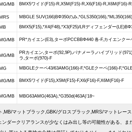
BMX5ワイド(F15)-R,X5M(F15)-R,X6(F16)-R,X6M(F16)-R
MG/MB
MBGLE SUV(166)BΦ350のみ,*GLS350(166),*ML350(166)
MRS
BMX5(F15),*X4(F48),*X3(F25)/LRディフェンダー(LE)BΦ
MB
PR*カイエン(E3),ターボPCCBBΦ440 各-F,カイエンクーペ '
MG/MB
PRカイエン,ターボ(92,9P),パナメーラ,ハイブリッド(971
MG/MB
ラ,ターボ(970)-F
MBGLEクーペ43/63AMG(166)-F,*GLEクーペ(166)-F,*GLE
MG
BMX5ワイド(F15),X5M(F15)-F,X6(F16)-F,X6M(F16)-F
MG/MB
MG/MB
MBG63AMG(463A),*G350d(463A)'18~
,MB/マットブラック,GBK/グロスブラック,MRS/マットレー
フェンダークリアランスが少なくはみ出し等の可能性がある、ま