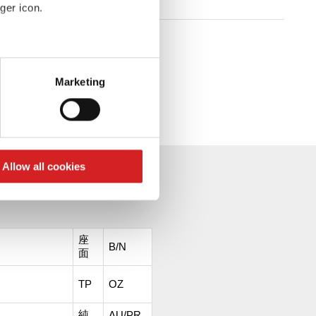
ger icon.
販売店を検索
eral meters
Marketing
ails section
.
se our traffic. We also share
ers who may combine it with
 services.
Allow all cookies
座
B/N
面
TP
OZ
純
AU/PR