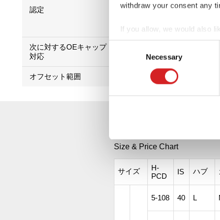
withdraw your consent any tim
認定
If you allow, we would also lik
Collect information abou
Consent
次に対するOEキャップ
Mercedes, BMW and Porsch
Identify your device by ac
対応
Necessary
Selection
Find out more about how your
オフセット範囲
19-60
We use cookies to personalis
information about your use of
other information that you’ve
SUPERTURISM
Size & Price Chart
H-
サイズ
ハブ
IS
PCD
5-108
40
L