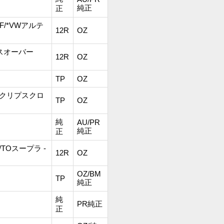
純正
正
 -F/*VWアルテ
12R
OZ
Nクロスオーバー
12R
OZ
TP
OZ
MTエクリプスクロ
TP
OZ
純
AU/PR
純正
正
-R/TOスープラ -
12R
OZ
OZ/BM
TP
純正
純
PR純正
正