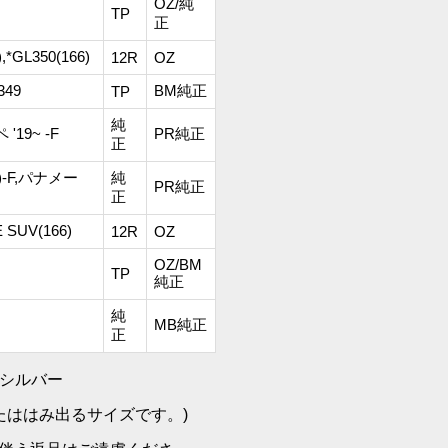
OZ/純
TP
正
,*GL350(166)
12R
OZ
349
BM純正
TP
純
19~ -F
PR純正
正
)-F,パナメー
純
PR純正
正
 SUV(166)
12R
OZ
OZ/BM
TP
純正
純
MB純正
正
スシルバー
たははみ出るサイズです。)