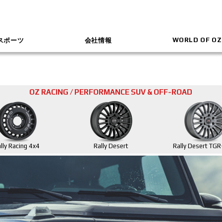
WORLD OF OZ
スポーツ
会社情報
OZ RACING / PERFORMANCE SUV & OFF-ROAD
lly Racing 4x4
Rally Desert
Rally Desert TG