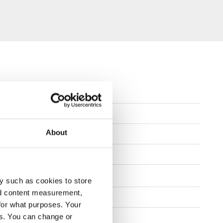
,5-11,5
About
lat, Concave, Deep Concave
y such as cookies to store
nd content measurement,
0"
for what purposes. Your
es. You can change or
組み立てと保守