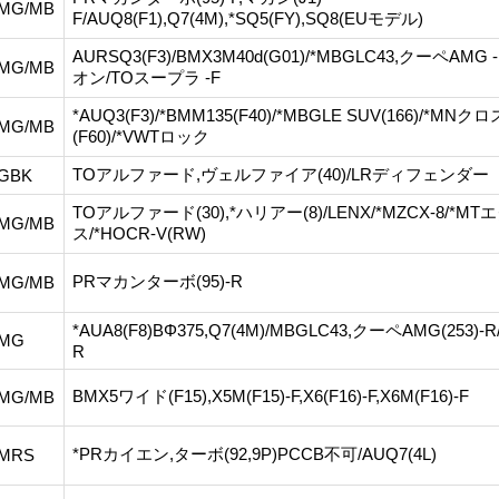
MG/MB
F/AUQ8(F1),Q7(4M),*SQ5(FY),SQ8(EUモデル)
AURSQ3(F3)/BMX3M40d(G01)/*MBGLC43,クーペAMG
MG/MB
オン/TOスープラ -F
*AUQ3(F3)/*BMM135(F40)/*MBGLE SUV(166)/*M
MG/MB
(F60)/*VWTロック
TOアルファード,ヴェルファイア(40)/LRディフェンダー
GBK
TOアルファード(30),*ハリアー(8)/LENX/*MZCX-8/*
MG/MB
ス/*HOCR-V(RW)
PRマカンターボ(95)-R
MG/MB
*AUA8(F8)BΦ375,Q7(4M)/MBGLC43,クーペAMG(253)
MG
R
BMX5ワイド(F15),X5M(F15)-F,X6(F16)-F,X6M(F16)-F
MG/MB
*PRカイエン,ターボ(92,9P)PCCB不可/AUQ7(4L)
MRS