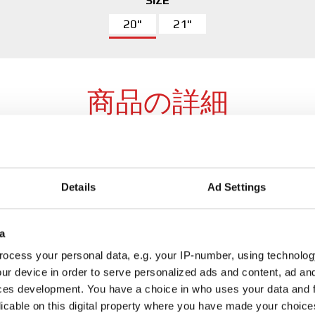
SIZE
20"
21"
商品の詳細
横幅の範囲
8
Details
Ad Settings
穴
5
T（21インチ）
形式
F
a
選択した色
ocess your personal data, e.g. your IP-number, using technolog
ur device in order to serve personalized ads and content, ad a
選択した直径
2
ces development. You have a choice in who uses your data and 
licable on this digital property where you have made your choic
ダウンロード