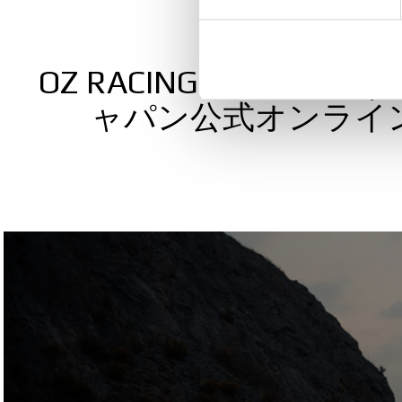
We use cookies to personalis
information about your use of
Discover
other information that you’ve
OZ RACING Yahoo! 
ャパン公式オンライ