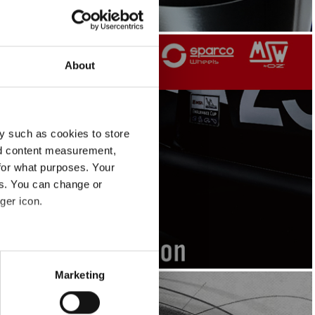
About
y such as cookies to store
カタログ
カタログ
nd content measurement,
for what purposes. Your
es. You can change or
ger icon.
eral meters
Marketing
ails section
.