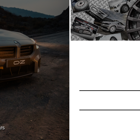
rs
rs