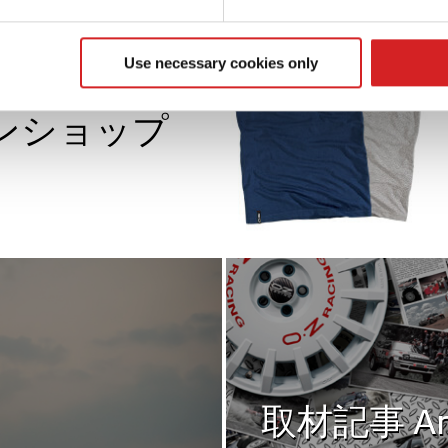
e content and ads, to provide social media features and to analy
 our site with our social media, advertising and analytics partn
 provided to them or that they’ve collected from your use of their
Use necessary cookies only
Shop オーゼットジ
ンショップ
取材記事 Art
取材記事 Art