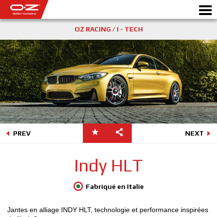
OZ RACING / I - TECH
CONFIGURATEUR B2B
Motor
JANTES
GALERIE
COMPAGNIE ITALIENNE
PREV
NEXT
DÉCOUVREZ OZ
Indy HLT
REVENDEUR
Fabriqué en Italie
NEWS ET ÉVÉNEMENTS
Jantes en alliage INDY HLT, technologie et performance inspirées
MOTORSPORT