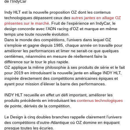
de l'IndyCar
CONFIGURATEUR 3D
Indy HLT est la nouvelle proposition OZ dont les contenus
technologiques dépassent ceux des
autres jantes en alliage OZ
présentes sur le marché
. Fruit de l'expérience en IndyCar, le
Contact
design concorde avec l’ADN racing d'OZ et marque en même
temps une toute nouvelle évolution.
FAQ
Dans le monde des compétitions, l'univers dans lequel OZ
s’emploie et gagne depuis 1985, chaque année on travaille pour
PARTENAIRES
améliorer les performances et limer ne serait-ce que quelques
centièmes, néanmoins en mesure de réellement faire la
EMPLOI
différence sur le tour le plus rapide.
OZ applique la même philosophie à ses produits de série et le fait
pour 2019 en introduisant la nouvelle jante en alliage INDY HLT,
DOWNLOAD AREA
inspirée directement des compétitions américaines épiques et
ayant pour mission d’élever la barre des performances.
GPSR
INDY HLT recueille en effet un défi important, améliorer les
produits précédents en introduisant les
contenus technologiques
de pointe, dérivés de la compétition.
Le Design à cinq doubles branches rappelle clairement l’univers
des compétitions d'outre-Atlantique où OZ domine en équipant
presque toutes les écuries.