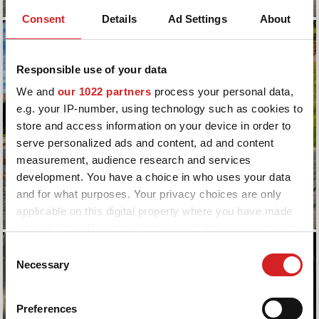
Consent
Details
Ad Settings
About
Responsible use of your data
We and
our 1022 partners
process your personal data,
e.g. your IP-number, using technology such as cookies to
store and access information on your device in order to
serve personalized ads and content, ad and content
measurement, audience research and services
development. You have a choice in who uses your data
and for what purposes. Your privacy choices are only
applicable on this digital property where you have made
your choices. You can change or withdraw your consent
any time from the Cookie Declaration or by clicking on
Consent
the Privacy trigger icon.
Necessary
Selection
If you allow, we would also like to:
Preferences
Collect information about your geographical location