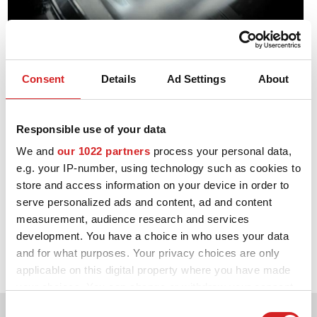
Consent
Details
Ad Settings
About
FORGEAGE
Le forgeage : une formidable combinaison entre résistance,
Responsible use of your data
légèreté et ductilité
We and
our 1022 partners
process your personal data,
Les propriétés de résistance mécanique et physique d'une jante
e.g. your IP-number, using technology such as cookies to
forgée sont réparties de manière égale dans la jante au niveau
store and access information on your device in order to
moléculaire. La jante est ainsi bien plus solide et résistante que
serve personalized ads and content, ad and content
son équivalent en fonderie, ce qui améliore profondément les
performances de la jante en cas de choc et de contrainte de
measurement, audience research and services
charge à des niveaux élevés.
development. You have a choice in who uses your data
and for what purposes. Your privacy choices are only
En lire plus
applicable on this digital property where you have made
your choices. You can change or withdraw your consent
any time from the Cookie Declaration or by clicking on
Consent