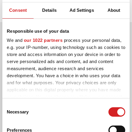
anglais, cette mesure indique le diamètre de l'orifice central sur
lequel le moyeu de la voiture vient se placer
Consent
Details
Ad Settings
About
Responsible use of your data
We and
our 1022 partners
process your personal data,
e.g. your IP-number, using technology such as cookies to
store and access information on your device in order to
serve personalized ads and content, ad and content
measurement, audience research and services
development. You have a choice in who uses your data
and for what purposes. Your privacy choices are only
applicable on this digital property where you have made
your choices. You can change or withdraw your consent
any time from the Cookie Declaration or by clicking on
Consent
the Privacy trigger icon.
Necessary
Selection
If you allow, we would also like to:
Preferences