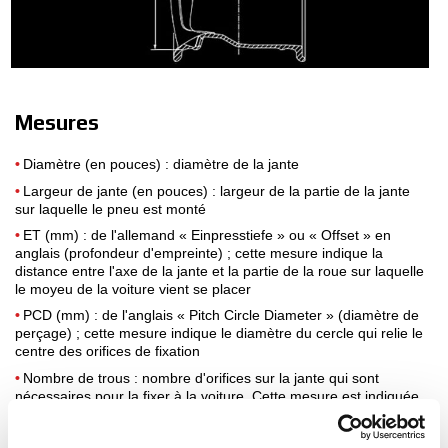
CONFIGURATEUR 3D
Contact
Mesures
FAQ
Diamètre (en pouces) : diamètre de la jante
PARTENAIRES
Largeur de jante (en pouces) : largeur de la partie de la jante
sur laquelle le pneu est monté
EMPLOI
ET (mm) : de l'allemand « Einpresstiefe » ou « Offset » en
DOWNLOAD AREA
anglais (profondeur d'empreinte) ; cette mesure indique la
distance entre l'axe de la jante et la partie de la roue sur laquelle
le moyeu de la voiture vient se placer
GPSR
PCD (mm) : de l'anglais « Pitch Circle Diameter » (diamètre de
perçage) ; cette mesure indique le diamètre du cercle qui relie le
centre des orifices de fixation
Nombre de trous : nombre d'orifices sur la jante qui sont
nécessaires pour la fixer à la voiture. Cette mesure est indiquée
avec le PCD
Centrage (mm) : également appelée « Center Bore » (CB) en