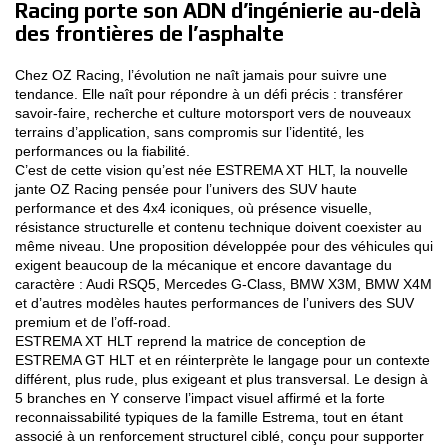
Racing porte son ADN d’ingénierie au-delà
des frontières de l’asphalte
CONFIGURATEUR 3D
Chez OZ Racing, l’évolution ne naît jamais pour suivre une
Contact
tendance. Elle naît pour répondre à un défi précis : transférer
savoir-faire, recherche et culture motorsport vers de nouveaux
FAQ
terrains d’application, sans compromis sur l’identité, les
performances ou la fiabilité.
PARTENAIRES
C’est de cette vision qu’est née ESTREMA XT HLT, la nouvelle
jante OZ Racing pensée pour l’univers des SUV haute
performance et des 4x4 iconiques, où présence visuelle,
EMPLOI
résistance structurelle et contenu technique doivent coexister au
même niveau. Une proposition développée pour des véhicules qui
DOWNLOAD AREA
exigent beaucoup de la mécanique et encore davantage du
caractère : Audi RSQ5, Mercedes G-Class, BMW X3M, BMW X4M
GPSR
et d’autres modèles hautes performances de l’univers des SUV
premium et de l’off-road.
ESTREMA XT HLT reprend la matrice de conception de
ESTREMA GT HLT et en réinterprète le langage pour un contexte
différent, plus rude, plus exigeant et plus transversal. Le design à
5 branches en Y conserve l’impact visuel affirmé et la forte
reconnaissabilité typiques de la famille Estrema, tout en étant
associé à un renforcement structurel ciblé, conçu pour supporter