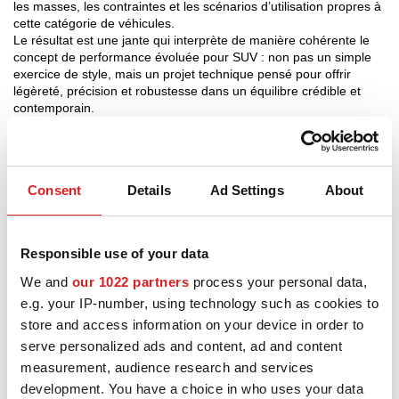
les masses, les contraintes et les scénarios d’utilisation propres à
cette catégorie de véhicules.
Le résultat est une jante qui interprète de manière cohérente le
concept de performance évoluée pour SUV : non pas un simple
exercice de style, mais un projet technique pensé pour offrir
légèreté, précision et robustesse dans un équilibre crédible et
contemporain.
Au cœur de ESTREMA XT HLT se trouve l’expérience d’OZ
Racing dans le transfert technologique du circuit à la route. Le
procédé de fabrication Low Pressure, associé à la technologie
HLT (High Light Technology), optimise le rapport entre poids et
Consent
Details
Ad Settings
About
résistance, rapprochant le comportement structurel de la jante
des niveaux exigés par les segments les plus orientés
performance. La construction en alliage Al Si 7 + HT confirme une
approche d’ingénierie axée sur la durabilité, la fiabilité et la qualité
Responsible use of your data
perçue.
Sur la route, cela signifie une jante conçue pour dialoguer avec
We and
our 1022 partners
process your personal data,
des SUV haute performance et des véhicules à forte vocation
e.g. your IP-number, using technology such as cookies to
dynamique, sans renoncer à la solidité nécessaire lorsque les
store and access information on your device in order to
charges, les puissances et la complexité des conditions
d’utilisation augmentent. C’est là que ESTREMA XT HLT trouve sa
serve personalized ads and content, ad and content
raison d’être : porter la culture OZ Racing sur des véhicules qui
measurement, audience research and services
n’exigent pas seulement de la présence visuelle, mais une
development. You have a choice in who uses your data
véritable substance technique.