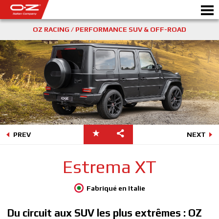
OZ RACING / PERFORMANCE SUV & OFF-ROAD
CONFIGURATEUR B2B
Motor
JANTES
GALERIE
COMPAGNIE ITALIENNE
PREV
NEXT
DÉCOUVREZ OZ
Estrema XT
REVENDEUR
Fabriqué en Italie
NEWS ET ÉVÉNEMENTS
Du circuit aux SUV les plus extrêmes : OZ
MOTORSPORT