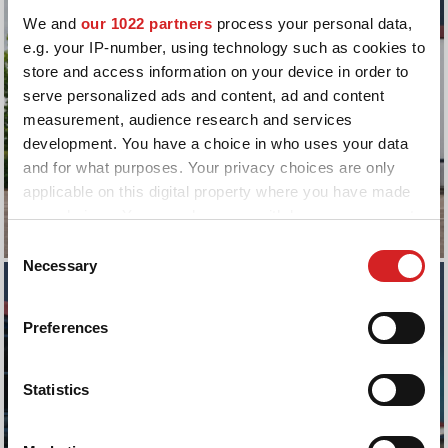
We and
our 1022 partners
process your personal data,
e.g. your IP-number, using technology such as cookies to
store and access information on your device in order to
serve personalized ads and content, ad and content
measurement, audience research and services
development. You have a choice in who uses your data
and for what purposes. Your privacy choices are only
applicable on this digital property where you have made
your choices. You can change or withdraw your consent
any time from the Cookie Declaration or by clicking on
Consent
the Privacy trigger icon.
Necessary
Selection
If you allow, we would also like to:
Preferences
Collect information about your geographical location
which can be accurate to within several meters
Identify your device by actively scanning it for
Statistics
specific characteristics (fingerprinting)
Find out more about how your personal data is processed