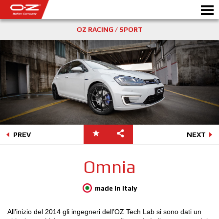
OZ RACING / SPORT
SHOP B2B
Motorbike
RICHIEDI PREVENTIVO
CERCHI IN LEGA
SCEGLI LA TUA AUTO
PREV
NEXT
GALLERY
Omnia
ITALIAN COMPANY
WORLD OF OZ
made in italy
RIVENDITORI
All’inizio del 2014 gli ingegneri dell’OZ Tech Lab si sono dati un