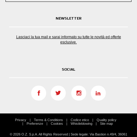
NEWSLETTER
Lasciaci la tua mail e sarai informato su tutte le novità ed offerte
esclusive.
SOCIAL
Privacy
Terms & Conditions
Codice etico
Quality policy
Preferenze
Cookies
Whistleblowing
Site map
© 2026 O.Z. S.p.A. All Rights Reserved | Sede legale: Via Bastion n.49/4, 36061