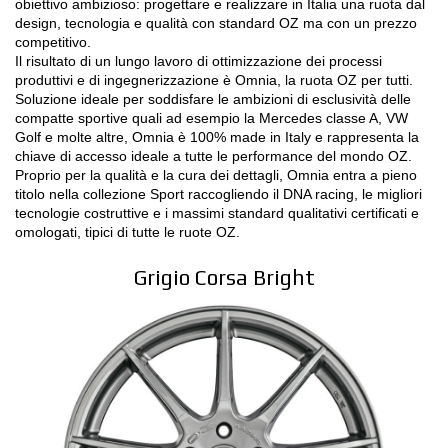
obiettivo ambizioso: progettare e realizzare in Italia una ruota dal
NEWS & EVENTI
design, tecnologia e qualità con standard OZ ma con un prezzo
competitivo.
MOTORSPORT
Il risultato di un lungo lavoro di ottimizzazione dei processi
produttivi e di ingegnerizzazione è Omnia, la ruota OZ per tutti.
CONFIGURATORE 3D
Soluzione ideale per soddisfare le ambizioni di esclusività delle
compatte sportive quali ad esempio la Mercedes classe A, VW
Golf e molte altre, Omnia è 100% made in Italy e rappresenta la
Contatti
chiave di accesso ideale a tutte le performance del mondo OZ.
Proprio per la qualità e la cura dei dettagli, Omnia entra a pieno
FAQ
titolo nella collezione Sport raccogliendo il DNA racing, le migliori
tecnologie costruttive e i massimi standard qualitativi certificati e
Careers
omologati, tipici di tutte le ruote OZ.
SHOP B2B
Grigio Corsa Bright
Area Contatti B2B
DOWNLOAD AREA
GPSR
Liberatoria