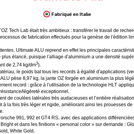
Fabriqué en Italie
OZ Tech Lab était très ambitieux : transférer le travail de rec
 processus de fabrication effectués pour la genèse de l'édition 
attentes. Ultimate ALU reprend en effet les principales caractéri
lus élancé, puisque l'alliage d'aluminium a une densité supér
3
ant de 2,74 kg/dm
).
iau, le poids bat tous les records à égalité d'applications (ve
LU pèse 8,97 kg, la jante OZ forgée en aluminium la plus légère
ement record : grâce à l'utilisation de la technologie HLT appliq
 résistance/légèreté exceptionnel.
 de coulées latérales très audacieuses et l’entière réalisation d
 à la fois très léger et rigide, améliorant ainsi les prouesses de
e.
rsche 991, 992 et GT4 RS, avec des applications différenciées de
 Bright et dans les finitions « personal color » sur demande : G
old, White Gold.