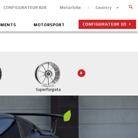
CONFIGURATEUR B2B
Motorbike
Country
CONFIGURATEUR 3D
EMENTS
MOTORSPORT
Superforgiata
Superforgiata CL