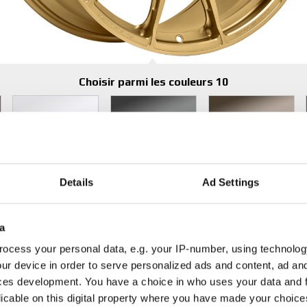
Choisir parmi les couleurs 10
Race White
Star Graphite
Matt Bronze
Diamètres disponibles pour
20"
21"
Details
Ad Settings
a
Détails des produits
ocess your personal data, e.g. your IP-number, using technolog
ur device in order to serve personalized ads and content, ad a
ces development. You have a choice in who uses your data and 
licable on this digital property where you have made your choic