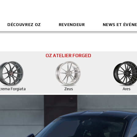
DÉCOUVREZ OZ
REVENDEUR
NEWS ET ÉVÉN
OZ ATELIER FORGED
trema Forgiata
Zeus
Ares