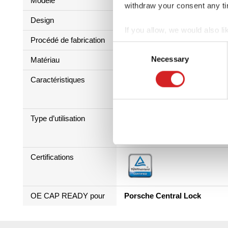
Modèle
Monobloc
withdraw your consent any tim
Design
Multispoke
If you allow, we would also lik
Procédé de fabrication
Forged
Collect information abou
Consent
Identify your device by ac
Necessary
Selection
Matériau
6082
Find out more about how your
Caractéristiques
We use cookies to personalis
information about your use of
Type d’utilisation
other information that you’ve
Certifications
OE CAP READY pour
Porsche Central Lock