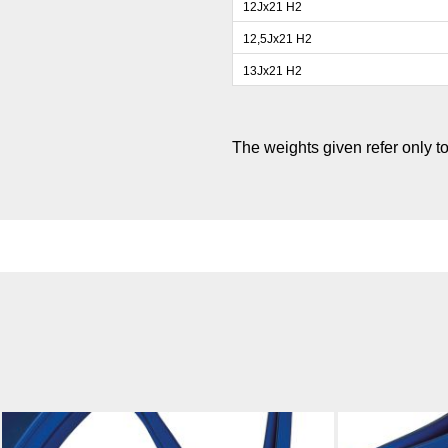
12Jx21 H2
12,5Jx21 H2
13Jx21 H2
The weights given refer only to