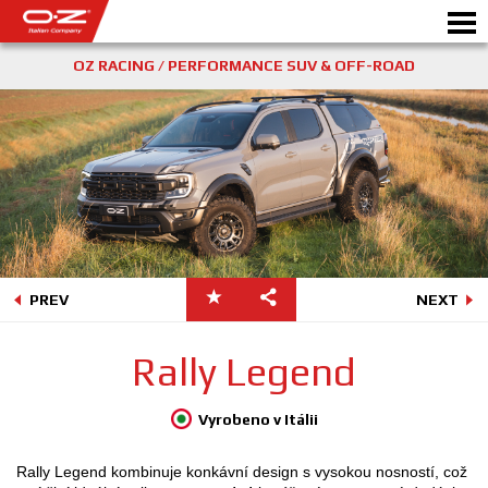
OZ RACING / PERFORMANCE SUV & OFF-ROAD
PREV
NEXT
Rally Legend
Vyrobeno v Itálii
Rally Legend kombinuje konkávní design s vysokou nosností, což