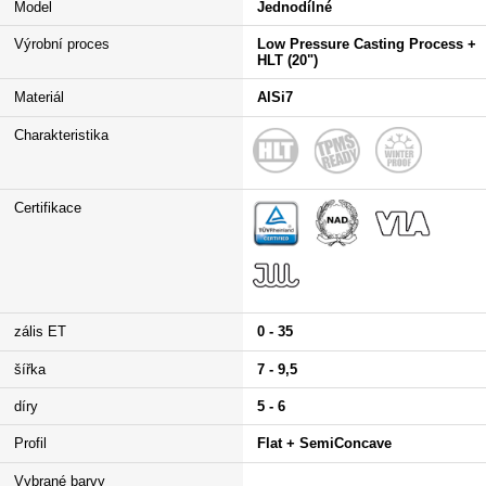
Model
Jednodílné
Výrobní proces
Low Pressure Casting Process +
HLT (20")
Materiál
AlSi7
Charakteristika
Certifikace
zális ET
0 - 35
šířka
7 - 9,5
díry
5 - 6
Profil
Flat + SemiConcave
Vybrané barvy