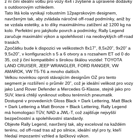
z ní činí ideální volbu pro vozy 4x4 i zvýšené a upravené dodávky
s outdoorovým vzhledem.
Tato litá kola vynikají robustním 12paprskovým designem,
navrženým tak, aby zvládala náročné off-road podmínky, aniž by
se vzdala estetiky, a to díky maximálnímu zatížení až 1200 kg na
kolo. Perfektní pro jakýkoliv povrch a podmínky, Rally Legend
zaručuje maximální výkon a spolehlivost i na neobvyklých off-road
trasách.
Zpočátku bude k dispozici ve velikostech 8x17”, 8,5x20”, 9x20” a
9,5x20”, v konfiguracích s 5 a 6 otvory a s rozsahem ET od 0 do
35, což ji činí kompatibilní s širokou škálou vozidel: TOYOTA
LAND CRUISER, JEEP WRANGLER, FORD RANGER, VW
AMAROK, VW T5-T6 a mnoho dalších.
Velkou novinkou oproti stávajícím designům OZ pro tento
segment je rozšíření o průměr 20”, což je ideální velikost pro vozy
jako Land Rover Defender a Mercedes G-Klasse, stejně jako pro
SUV, která chtějí vyniknout volbou terénních pneumatik.
Dostupné v provedeních Gloss Black + Dark Lettering, Matt Black
+ Dark Lettering a Matt Bronze + Black Lettering, Rally Legend
má homologaci TÜV, NAD a JWL-T, což zajišťuje nejvyšší
bezpečnostní a spolehlivostní standardy.
Objevte Rally Legend, navržený tak, aby exceloval na každém
terénu, od off-road tras až po silnice, ideální styl pro ty, kteří
hledají impozantní vzhled a špičkový výkon.