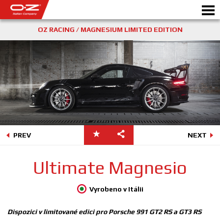
OZ RACING / MAGNESIUM LIMITED EDITION
Motorbike
DISKY
GALERIE
ITALSKÁ SPOLEČNOST
PREV
NEXT
SVĚT OZ
Ultimate Magnesio
PRODEJCI
Vyrobeno v Itálii
NOVINKY A UDÁLOSTI
Dispozici v limitované edici pro Porsche 991 GT2 RS a GT3 RS
MOTORSPORT