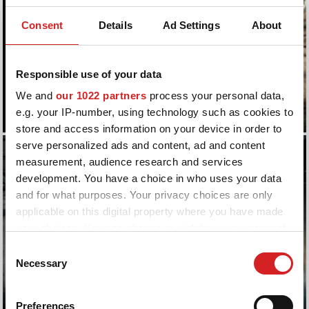
Consent
Details
Ad Settings
About
Responsible use of your data
We and
our 1022 partners
process your personal data,
e.g. your IP-number, using technology such as cookies to
store and access information on your device in order to
serve personalized ads and content, ad and content
measurement, audience research and services
development. You have a choice in who uses your data
and for what purposes. Your privacy choices are only
applicable on this digital property where you have made
your choices. You can change or withdraw your consent
any time from the Cookie Declaration or by clicking on
Consent
the Privacy trigger icon.
Necessary
Selection
If you allow, we would also like to:
Preferences