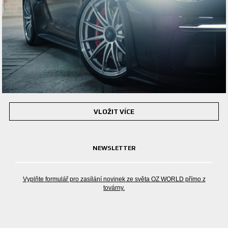
VLOŽIT VÍCE
NEWSLETTER
Vyplňte formulář pro zasílání novinek ze světa OZ WORLD přímo z
továrny.