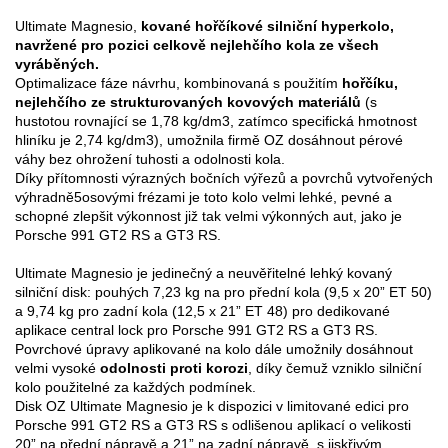
Ultimate Magnesio,
kované hořčíkové silniční hyperkolo,
3D KONFIGURÁTOR
navržené pro pozici celkově nejlehčího kola ze všech
vyráběných.
Optimalizace fáze návrhu, kombinovaná s použitím
hořčíku,
Kontakty
nejlehčího ze strukturovaných kovových materiálů
(s
hustotou rovnající se 1,78 kg/dm3, zatímco specifická hmotnost
Časté dotazy
hliníku je 2,74 kg/dm3), umožnila firmě OZ dosáhnout pérové
váhy bez ohrožení tuhosti a odolnosti kola.
Partneři
Díky přítomnosti výrazných bočních výřezů a povrchů vytvořených
výhradně5osovými frézami je toto kolo velmi lehké, pevné a
Kariéra
schopné zlepšit výkonnost již tak velmi výkonných aut, jako je
Porsche 991 GT2 RS a GT3 RS.
DOWNLOAD AREA
Ultimate Magnesio je jedinečný a neuvěřitelné lehký kovaný
silniční disk: pouhých 7,23 kg na pro přední kola (9,5 x 20” ET 50)
GPSR
a 9,74 kg pro zadní kola (12,5 x 21” ET 48) pro dedikované
aplikace central lock pro Porsche 991 GT2 RS a GT3 RS.
Povrchové úpravy aplikované na kolo dále umožnily dosáhnout
velmi vysoké
odolnosti proti korozi
, díky čemuž vzniklo silniční
kolo použitelné za každých podmínek.
Disk OZ Ultimate Magnesio je k dispozici v limitované edici pro
Porsche 991 GT2 RS a GT3 RS s odlišenou aplikací o velikosti
20” na přední nápravě a 21” na zadní nápravě, s jiskřivým