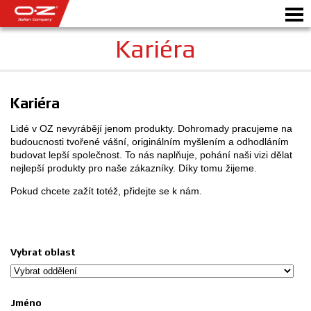
Kariéra
Motorbike
Kariéra
Lidé v OZ nevyrábějí jenom produkty. Dohromady pracujeme na
DISKY
budoucnosti tvořené vášní, originálním myšlením a odhodláním
budovat lepší společnost. To nás naplňuje, pohání naši vizi dělat
GALERIE
nejlepší produkty pro naše zákazníky. Díky tomu žijeme.
ITALSKÁ SPOLEČNOST
Pokud chcete zažít totéž, přidejte se k nám.
SVĚT OZ
PRODEJCI
Vybrat oblast
NOVINKY A UDÁLOSTI
Jméno
MOTORSPORT