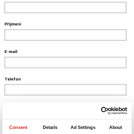
3D KONFIGURÁTOR
Příjmení
Kontakty
Časté dotazy
Partneři
E-mail
Kariéra
DOWNLOAD AREA
Telefon
GPSR
Země
Consent
Details
Ad Settings
About
Kraj