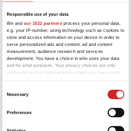
Responsible use of your data
Místo
We and
our 1022 partners
process your personal data,
e.g. your IP-number, using technology such as cookies to
store and access information on your device in order to
serve personalized ads and content, ad and content
Adresa
measurement, audience research and services
development. You have a choice in who uses your data
and for what purposes. Your privacy choices are only
applicable on this digital property where you have made
PSČ
your choices. You can change or withdraw your consent
any time from the Cookie Declaration or by clicking on
Consent
the Privacy trigger icon.
Necessary
Selection
Vaše zpráva
If you allow, we would also like to:
Preferences
Collect information about your geographical location
which can be accurate to within several meters
Identify your device by actively scanning it for
Statistics