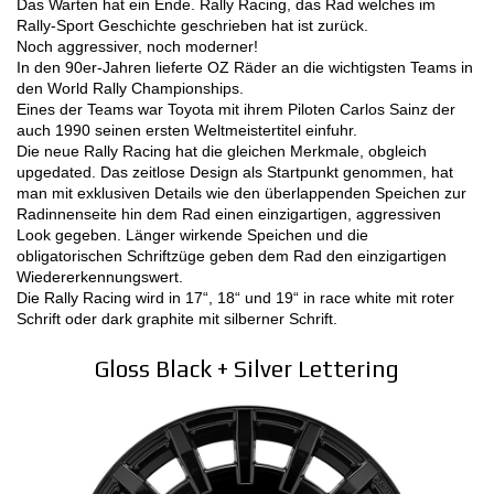
Das Warten hat ein Ende. Rally Racing, das Rad welches im
Rally-Sport Geschichte geschrieben hat ist zurück.
MOTORSPORT
Noch aggressiver, noch moderner!
In den 90er-Jahren lieferte OZ Räder an die wichtigsten Teams in
KONFIGURATOR 3D
den World Rally Championships.
Eines der Teams war Toyota mit ihrem Piloten Carlos Sainz der
auch 1990 seinen ersten Weltmeistertitel einfuhr.
Kontakt
Die neue Rally Racing hat die gleichen Merkmale, obgleich
upgedated. Das zeitlose Design als Startpunkt genommen, hat
FAQ
man mit exklusiven Details wie den überlappenden Speichen zur
Radinnenseite hin dem Rad einen einzigartigen, aggressiven
B2B AREA
Look gegeben. Länger wirkende Speichen und die
obligatorischen Schriftzüge geben dem Rad den einzigartigen
Wiedererkennungswert.
Jobs
Die Rally Racing wird in 17“, 18“ und 19“ in race white mit roter
Schrift oder dark graphite mit silberner Schrift.
DOWNLOAD AREA
Gloss Black + Silver Lettering
GPSR