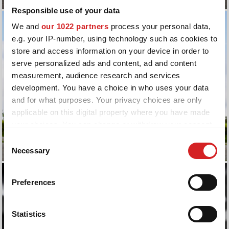
Responsible use of your data
We and
our 1022 partners
process your personal data,
e.g. your IP-number, using technology such as cookies to
store and access information on your device in order to
serve personalized ads and content, ad and content
measurement, audience research and services
development. You have a choice in who uses your data
and for what purposes. Your privacy choices are only
applicable on this digital property where you have made
your choices. You can change or withdraw your consent
any time from the Cookie Declaration or by clicking on
Consent
the Privacy trigger icon.
Necessary
Selection
If you allow, we would also like to:
Preferences
Collect information about your geographical location
which can be accurate to within several meters
Identify your device by actively scanning it for
Statistics
specific characteristics (fingerprinting)