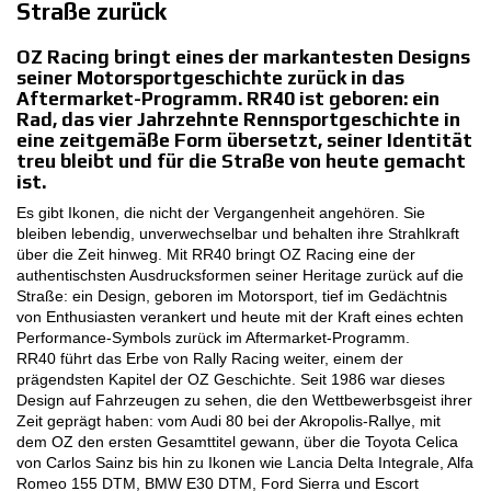
Straße zurück
MOTORSPORT
OZ Racing bringt eines der markantesten Designs
seiner Motorsportgeschichte zurück in das
KONFIGURATOR 3D
Aftermarket-Programm. RR40 ist geboren: ein
Rad, das vier Jahrzehnte Rennsportgeschichte in
eine zeitgemäße Form übersetzt, seiner Identität
Kontakt
treu bleibt und für die Straße von heute gemacht
ist.
FAQ
Es gibt Ikonen, die nicht der Vergangenheit angehören. Sie
B2B AREA
bleiben lebendig, unverwechselbar und behalten ihre Strahlkraft
über die Zeit hinweg. Mit RR40 bringt OZ Racing eine der
authentischsten Ausdrucksformen seiner Heritage zurück auf die
Jobs
Straße: ein Design, geboren im Motorsport, tief im Gedächtnis
von Enthusiasten verankert und heute mit der Kraft eines echten
DOWNLOAD AREA
Performance-Symbols zurück im Aftermarket-Programm.
RR40 führt das Erbe von Rally Racing weiter, einem der
GPSR
prägendsten Kapitel der OZ Geschichte. Seit 1986 war dieses
Design auf Fahrzeugen zu sehen, die den Wettbewerbsgeist ihrer
Zeit geprägt haben: vom Audi 80 bei der Akropolis-Rallye, mit
dem OZ den ersten Gesamttitel gewann, über die Toyota Celica
von Carlos Sainz bis hin zu Ikonen wie Lancia Delta Integrale, Alfa
Romeo 155 DTM, BMW E30 DTM, Ford Sierra und Escort