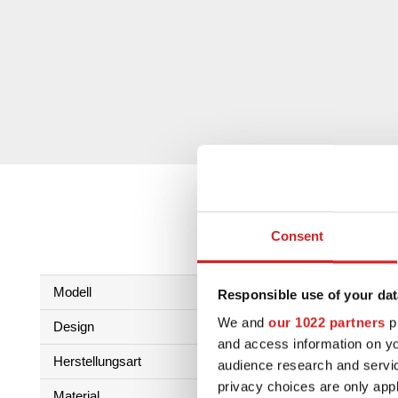
Consent
Modell
einteilig
Responsible use of your dat
We and
our 1022 partners
pr
Design
6 Doppelspeichen-Design
and access information on yo
Herstellungsart
Niederdruckgußverfahren + 
audience research and servi
privacy choices are only app
Material
Al Si 7 Mg