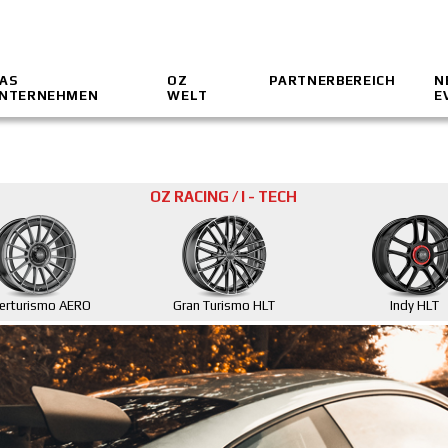
AS
OZ
PARTNERBEREICH
N
NTERNEHMEN
WELT
E
OZ RACING / I - TECH
erturismo AERO
Gran Turismo HLT
Indy HLT