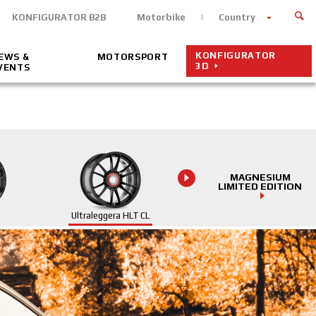
KONFIGURATOR B2B
Motorbike
Country
KONFIGURATOR
EWS &
MOTORSPORT
3D
VENTS
MAGNESIUM
LIMITED EDITION
Ultraleggera HLT CL
Ultraleggera HLT