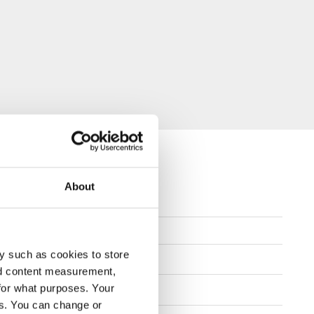
About
1" for Porsche 911 GT3
y such as cookies to store
TABELLE ANZEIGEN
nd content measurement,
for what purposes. Your
es. You can change or