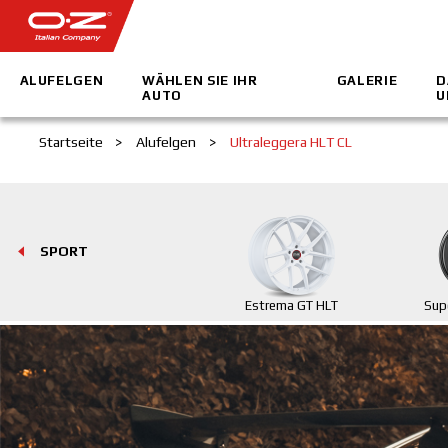
ALUFELGEN
WÄHLEN SIE IHR
GALERIE
D
AUTO
U
Startseite
>
Alufelgen
>
Ultraleggera HLT CL
SPORT
Estrema GT HLT
Sup