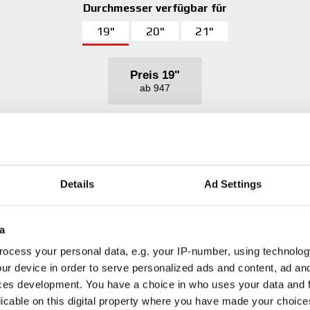
Durchmesser verfügbar für
19"
20"
21"
Preis
19"
ab 947
Produkt-Details
Details
Ad Settings
Verwendungsbereich
2
a
ocess your personal data, e.g. your IP-number, using technolog
Gewichtstabelle
ur device in order to serve personalized ads and content, ad a
warme Auslagerung + HLT
ces development. You have a choice in who uses your data and 
gewählte Farbe
licable on this digital property where you have made your choic