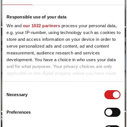
Responsible use of your data
We and
our 1022 partners
process your personal data,
e.g. your IP-number, using technology such as cookies to
store and access information on your device in order to
serve personalized ads and content, ad and content
measurement, audience research and services
development. You have a choice in who uses your data
and for what purposes. Your privacy choices are only
applicable on this digital property where you have made
your choices. You can change or withdraw your consent
any time from the Cookie Declaration or by clicking on
Consent
the Privacy trigger icon.
Necessary
Selection
If you allow, we would also like to:
Preferences
Collect information about your geographical location
which can be accurate to within several meters