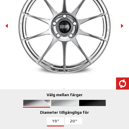
Välg mellan färger
Diameter tillgängliga för
19"
20"