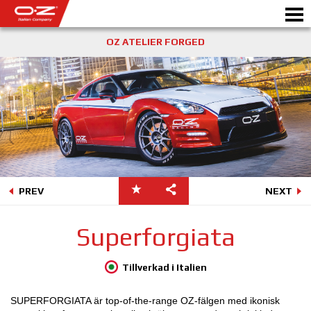
OZ ATELIER FORGED
Motorbike
FÄLGAR
GALLERI
ETT ITALIENSKT FÖRETAG
PREV
NEXT
OZ: S VÄRLD
Superforgiata
ÅTERFÖRSÄLJARE
Tillverkad i Italien
NYHETER&EVENTS
SUPERFORGIATA är top-of-the-range OZ-fälgen med ikonisk
MOTORSPORT