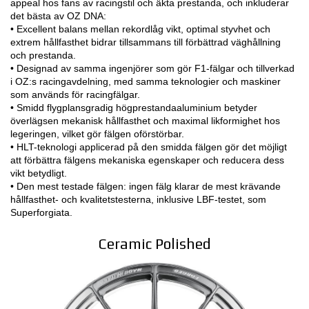
appeal hos fans av racingstil och äkta prestanda, och inkluderar
det bästa av OZ DNA:
3D-KONFIGURATOR
• Excellent balans mellan rekordlåg vikt, optimal styvhet och
extrem hållfasthet bidrar tillsammans till förbättrad väghållning
och prestanda.
KONTAKT
• Designad av samma ingenjörer som gör F1-fälgar och tillverkad
i OZ:s racingavdelning, med samma teknologier och maskiner
FAQ
som används för racingfälgar.
• Smidd flygplansgradig högprestandaaluminium betyder
Partners
överlägsen mekanisk hållfasthet och maximal likformighet hos
legeringen, vilket gör fälgen oförstörbar.
KARRIÄR
• HLT-teknologi applicerad på den smidda fälgen gör det möjligt
att förbättra fälgens mekaniska egenskaper och reducera dess
vikt betydligt.
DOWNLOAD AREA
• Den mest testade fälgen: ingen fälg klarar de mest krävande
hållfasthet- och kvalitetstesterna, inklusive LBF-testet, som
GPSR
Superforgiata.
Ceramic Polished