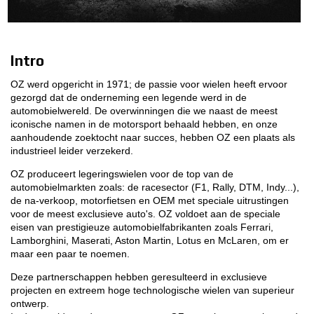
3D CONFIGURATOR
Intro
Contacten
OZ werd opgericht in 1971; de passie voor wielen heeft ervoor
FAQ
gezorgd dat de onderneming een legende werd in de
automobielwereld. De overwinningen die we naast de meest
Partners
iconische namen in de motorsport behaald hebben, en onze
aanhoudende zoektocht naar succes, hebben OZ een plaats als
Vacatures
industrieel leider verzekerd.
OZ produceert legeringswielen voor de top van de
DOWNLOAD AREA
automobielmarkten zoals: de racesector (F1, Rally, DTM, Indy...),
de na-verkoop, motorfietsen en OEM met speciale uitrustingen
GPSR
voor de meest exclusieve auto's. OZ voldoet aan de speciale
eisen van prestigieuze automobielfabrikanten zoals Ferrari,
Lamborghini, Maserati, Aston Martin, Lotus en McLaren, om er
maar een paar te noemen.
Deze partnerschappen hebben geresulteerd in exclusieve
projecten en extreem hoge technologische wielen van superieur
ontwerp.