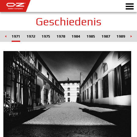
Geschiedenis
RO
1971
1972
1975
1978
1984
1985
1987
1989
19
B2B CONFIGURATOR
Motorb
VELGEN
GALERIJ
ITALIAN COMPANY
WERELD VAN OZ
DEALER
NIEUWS & EVENEMENTEN
MOTORSPORT