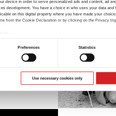
ur device in order to serve personalized ads and content, ad a
ces development. You have a choice in who uses your data and 
licable on this digital property where you have made your choic
e from the Cookie Declaration or by clicking on the Privacy trig
e to:
op volgende 40 jaar
t your geographical location which can be accurate to within sev
t een legende in de
tively scanning it for specific characteristics (fingerprinting)
Preferences
Statistics
 personal data is processed and set your preferences in the
det
e content and ads, to provide social media features and to analy
 our site with our social media, advertising and analytics partn
 provided to them or that they’ve collected from your use of their
Use necessary cookies only