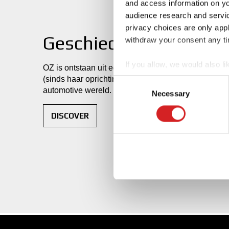
and access information on yo
audience research and servi
privacy choices are only app
Geschiedenis
withdraw your consent any tim
If you allow, we would also lik
OZ is ontstaan uit een passie voor wielen; de daar
Collect information abou
(sinds haar oprichting in 1971) is OZ uitgegroeid to
Consent
automotive wereld.
Identify your device by ac
Necessary
Selection
Find out more about how your
DISCOVER
We use cookies to personalis
information about your use of
other information that you’ve