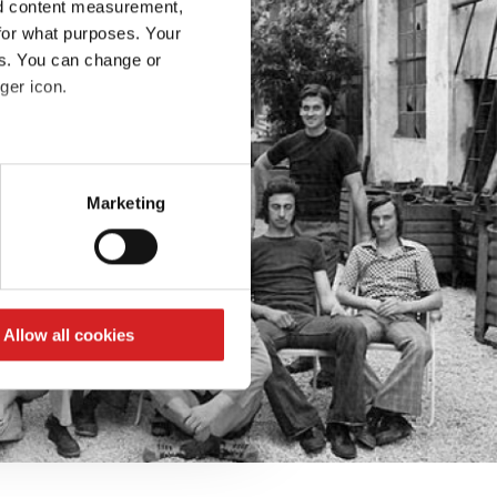
nd content measurement,
for what purposes. Your
es. You can change or
ger icon.
eral meters
Marketing
ails section
.
se our traffic. We also share
ers who may combine it with
 services.
Allow all cookies