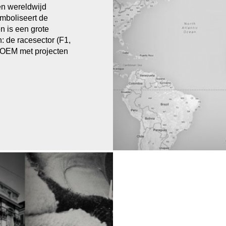
en wereldwijd
mboliseert de
n is een grote
: de racesector (F1,
n OEM met projecten