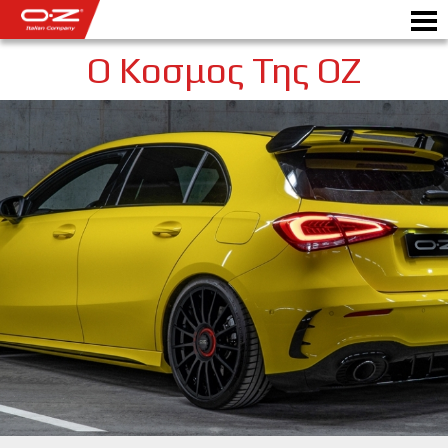
Ο Κοσμος Της OZ
Motorbike
ΖΆΝΤΕΣ
ΣΥΛΛΟΓΗ
IΤΑΛΙΚΗ EΤΑΙΡΕΙΑ
Ο ΚΟΣΜΟΣ ΤΗΣ ΟΖ
ΑΝΤΙΠΡΟΣΩΠΟΙ
ΝΕΑ & ΓΕΓΟΝΟΤΑ
ΑΓΩΝΕΣ ΑΥΤΟΚΙΝΗΤΟΥ