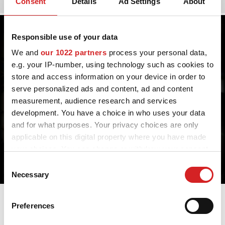
Consent
Details
Ad Settings
About
Responsible use of your data
We and
our 1022 partners
process your personal data,
e.g. your IP-number, using technology such as cookies to
store and access information on your device in order to
serve personalized ads and content, ad and content
measurement, audience research and services
development. You have a choice in who uses your data
and for what purposes. Your privacy choices are only
applicable on this digital property where you have made
your choices. You can change or withdraw your consent
any time from the Cookie Declaration or by clicking on
Consent
the Privacy trigger icon.
Necessary
Selection
If you allow, we would also like to:
Ποιότητα
Preferences
Collect information about your geographical location
H OZ, έχει ένα πλεονέκτημα όσον αφορά στην ποιότητα.
which can be accurate to within several meters