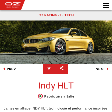
OZ RACING / I - TECH
CONFIGURATEUR B2B
Motor
JANTES
GALERIE
COMPAGNIE ITALIENNE
PREV
NEXT
DÉCOUVREZ OZ
Indy HLT
REVENDEUR
Fabriqué en Italie
NEWS ET ÉVÉNEMENTS
Jantes en alliage INDY HLT, technologie et performance inspirées
MOTORSPORT