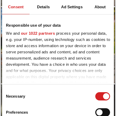
Consent
Details
Ad Settings
About
Responsible use of your data
We and
our 1022 partners
process your personal data,
e.g. your IP-number, using technology such as cookies to
store and access information on your device in order to
serve personalized ads and content, ad and content
measurement, audience research and services
development. You have a choice in who uses your data
and for what purposes. Your privacy choices are only
applicable on this digital property where you have made
your choices. You can change or withdraw your consent
any time from the Cookie Declaration or by clicking on
Consent
the Privacy trigger icon.
Necessary
Selection
If you allow, we would also like to:
Preferences
Collect information about your geographical location