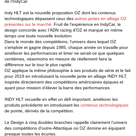
de l'IndyCar
CONFIGURATEUR 3D
Indy HLT est la nouvelle proposition OZ dont les contenus
technologiques dépassent ceux des
autres jantes en alliage OZ
présentes sur le marché
. Fruit de l'expérience en IndyCar, le
Contact
design concorde avec l’ADN racing d'OZ et marque en même
temps une toute nouvelle évolution.
FAQ
Dans le monde des compétitions, l'univers dans lequel OZ
s’emploie et gagne depuis 1985, chaque année on travaille pour
PARTENAIRES
améliorer les performances et limer ne serait-ce que quelques
centièmes, néanmoins en mesure de réellement faire la
EMPLOI
différence sur le tour le plus rapide.
OZ applique la même philosophie à ses produits de série et le fait
pour 2019 en introduisant la nouvelle jante en alliage INDY HLT,
DOWNLOAD AREA
inspirée directement des compétitions américaines épiques et
ayant pour mission d’élever la barre des performances.
GPSR
INDY HLT recueille en effet un défi important, améliorer les
produits précédents en introduisant les
contenus technologiques
de pointe, dérivés de la compétition.
Le Design à cinq doubles branches rappelle clairement l’univers
des compétitions d'outre-Atlantique où OZ domine en équipant
presque toutes les écuries.