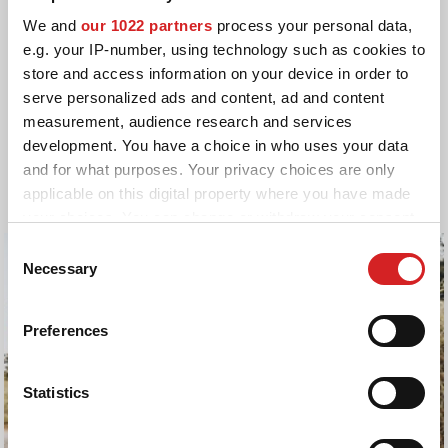
We and
our 1022 partners
process your personal data,
e.g. your IP-number, using technology such as cookies to
store and access information on your device in order to
serve personalized ads and content, ad and content
RECHERCHER
measurement, audience research and services
development. You have a choice in who uses your data
and for what purposes. Your privacy choices are only
RÉINITIALISER LES FILTRES
applicable on this digital property where you have made
your choices. You can change or withdraw your consent
any time from the Cookie Declaration or by clicking on
Consent
the Privacy trigger icon.
Necessary
Selection
If you allow, we would also like to:
Preferences
Collect information about your geographical location
which can be accurate to within several meters
Identify your device by actively scanning it for
Statistics
specific characteristics (fingerprinting)
Find out more about how your personal data is processed