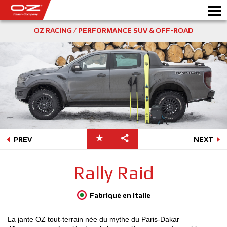
OZ RACING / PERFORMANCE SUV & OFF-ROAD
CONFIGURATEUR B2B
Motor
JANTES
GALERIE
COMPAGNIE ITALIENNE
PREV
NEXT
DÉCOUVREZ OZ
Rally Raid
REVENDEUR
Fabriqué en Italie
NEWS ET ÉVÉNEMENTS
La jante OZ tout-terrain née du mythe du Paris-Dakar
MOTORSPORT