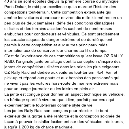
40 ans se sont écoulés depuis la première course du mythique
Paris-Dakar, le raid par excellence qui a marqué l'histoire des
CONFIGURATEUR 3D
compétitions tout-terrain. Cette compétition exténuante qui
amène les voitures à parcourir environ dix mille kilomètres en un
peu plus de deux semaines, défie des conditions climatiques
Contact
difficiles et des terrains accidentés cachant de nombreuses
embuches pour conducteurs et véhicules. Ce sont précisément
FAQ
les caractéristiques de danger extrême et de dureté qui ont
permis à cette compétition et aux autres principaux raids
PARTENAIRES
internationaux de conserver leur charme au fil du temps.
C'est de l'expérience de ces compétitions qu'est issue OZ RALLY
EMPLOI
RAID, l'originale jante en alliage dont la conception s'inspire des
jantes de compétition utilisées dans les raids les plus exigeants.
OZ Rally Raid est dédiée aux voitures tout-terrain, 4x4, Van et
DOWNLOAD AREA
pick-up et répond aux gouts et aux besoins des passionnés qui
ne vivent pas les voitures hors-route de manière extrême mais
GPSR
pour un usage journalier ou les loisirs en plein air.
La jante est conçue pour donner un aspect technique au véhicule,
un héritage sportif à vivre au quotidien, parfait pour ceux qui
expérimentent le tout-terrain comme style de vie.
Les jantes Rally Raid sont conçues pour résister : le bord
extérieur de la gorge a été renforcé et la conception soignée de
façon à pouvoir l'installer facilement sur des véhicules très lourds,
jusqu'à 1 200 kg de charge maximale.