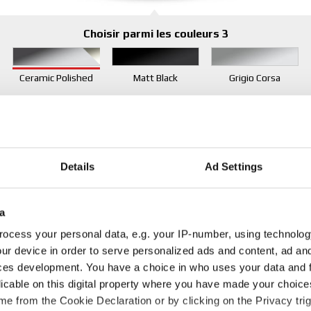
Choisir parmi les couleurs 3
Ceramic Polished
Matt Black
Grigio Corsa
Diamètres disponibles pour
19"
20"
21"
Details
Ad Settings
Détails des produits
a
ocess your personal data, e.g. your IP-number, using technolog
ur device in order to serve personalized ads and content, ad a
Gamme de largeur
8
ces development. You have a choice in who uses your data and 
licable on this digital property where you have made your choic
Tableau des poids
e from the Cookie Declaration or by clicking on the Privacy trig