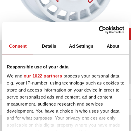
Vælg blandt mulige farver
Consent
Details
Ad Settings
About
Disponible diametre for
Responsible use of your data
17"
18"
We and
our 1022 partners
process your personal data,
e.g. your IP-number, using technology such as cookies to
Produktdetaljer
store and access information on your device in order to
serve personalized ads and content, ad and content
measurement, audience research and services
Fælggalleri
development. You have a choice in who uses your data
and for what purposes. Your privacy choices are only
applicable on this digital property where you have made