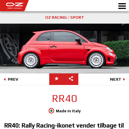
OZ RACING / SPORT
B2B CONFIGURATOR
Motorb
ALUFÆLGE
GALLERI
ITALIENSK SELSKAB
PREV
NEXT
OZ PLANETEN
RR40
AUTORISEREDE FORHANDL
Made in Italy
NYHEDER & EVENTS
RR40: Rally Racing-ikonet vender tilbage til
MOTORSPORT