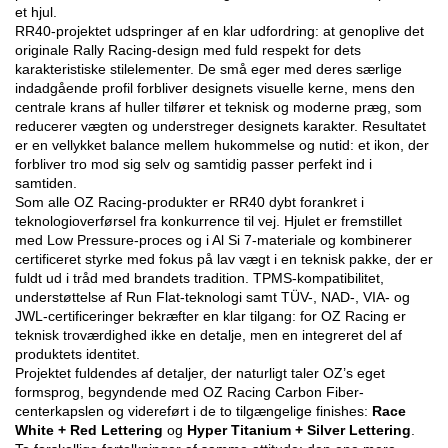
et hjul.
RR40-projektet udspringer af en klar udfordring: at genoplive det
originale Rally Racing-design med fuld respekt for dets
karakteristiske stilelementer. De små eger med deres særlige
indadgående profil forbliver designets visuelle kerne, mens den
centrale krans af huller tilfører et teknisk og moderne præg, som
reducerer vægten og understreger designets karakter. Resultatet
er en vellykket balance mellem hukommelse og nutid: et ikon, der
forbliver tro mod sig selv og samtidig passer perfekt ind i
samtiden.
Som alle OZ Racing-produkter er RR40 dybt forankret i
teknologioverførsel fra konkurrence til vej. Hjulet er fremstillet
med Low Pressure-proces og i Al Si 7-materiale og kombinerer
certificeret styrke med fokus på lav vægt i en teknisk pakke, der er
fuldt ud i tråd med brandets tradition. TPMS-kompatibilitet,
understøttelse af Run Flat-teknologi samt TÜV-, NAD-, VIA- og
JWL-certificeringer bekræfter en klar tilgang: for OZ Racing er
teknisk troværdighed ikke en detalje, men en integreret del af
produktets identitet.
Projektet fuldendes af detaljer, der naturligt taler OZ’s eget
formsprog, begyndende med OZ Racing Carbon Fiber-
centerkapslen og videreført i de to tilgængelige finishes:
Race
White + Red Lettering
og
Hyper Titanium + Silver Lettering
.