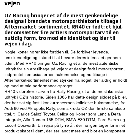
vejen
3D CONFIGURATOR
OZ Racing bringer et af de mest genkendelige
designs i brandets motorsporthistorie tilbage i
KONTAKTER
Aftermarket-sortimentet. RR40 er født: et hjul,
der omsætter fire årtiers motorsportarv til en
nutidig form, tro mod sin identitet og klar til
FAQ
vejen i dag.
JOB
Nogle ikoner hører ikke fortiden til. De forbliver levende,
umiskendelige og i stand til at bevare deres intensitet gennem
DOWNLOAD AREA
tiden. Med RR40 bringer OZ Racing et af de mest autentiske
udtryk for sin arv tilbage på vejen: et design født i motorsporten,
indprentet i entusiasternes hukommelse og nu tilbage i
GPSR
Aftermarket-sortimentet med styrken fra noget, der aldrig er holdt
op med at tale performance-sproget.
RR40 viderefører arven fra Rally Racing, et af de mest ikoniske
udtryk i OZ’s historie. Siden 1986 har dette design siddet på biler,
der har sat sig fast i konkurrencernes kollektive hukommelse, fra
Audi 80 ved Akropolis Rally, som sikrede OZ den første samlede
titel, til Carlos Sainz’ Toyota Celica og ikoner som Lancia Delta
Integrale, Alfa Romeo 155 DTM, BMW E30 DTM, Ford Sierra og
Escort Cosworth. En rejse på fyrre år, der nu igen tager form i et
produkt skabt til dem, der ser langt mere end blot en komponent i